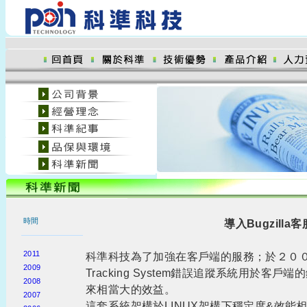
時間
導入Bugzilla
2011
科準科技為了加強在客戶端的服務；於２００７年
2009
Tracking System錯誤追蹤系統用於客
2008
來相當大的效益。
2007
這套系統架構於LINUX架構下穩定度&效能