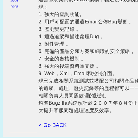
2006
現：
2005
1. 強大的查詢功能。
2. 用戶可配置的通過Email公佈Bug變更 。
3. 歷史變更記錄 。
4. 通過追蹤和描述處理Bug 。
5. 附件管理 。
6. 完備的產品分類方案和細緻的安全策略 。
7. 安全的審核機制 。
8. 強大的後端資料庫支援 。
9. Web，Xml，Email和控制介面。
現已完成相關系統測試並搭配公司相關產品修改B
的追蹤、處理、歷史記錄等的歷程都可以一一記
相關負責人員問題處理的狀態。
科準Bugzilla系統預計於２００７年８月
大提升客服問題處理速度及效率。
< Go BACK