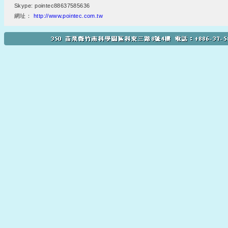
Skype: pointec88637585636
網址：
http://www.pointec.com.tw