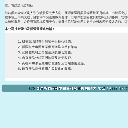
三、雲端環境監測站
綠能與節能減碳是人類永續發展之大方向，而環保議題與雲端系統正是科準主力發展之項
在市場上大鳴大放，目前科準與設備廠商合作，以環保監測著重於以技術諮詢移轉、雲端
及技術服務，合作設置環境監測中心，提升單位能源生產力是本公司未來研發之方向。目
本公司技術能力及與營運策略包括：
研發記憶體整合測試平台核心技術。
與國際大廠間產業供應鏈垂直整合策略。
記憶體規格之專業諮詢及整合支援。
自有產品外銷亞洲地區及歐美客戶。
高端附加價值應用軟體開發及雲端應用產品。
既有產品延伸應用之客製化的服務。