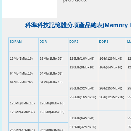
科準科技記憶體分項產品總表(Memory Produ
SDRAM
DDR
DDR2
DDR3
M
16Mb(1Mbx16)
32Mb(1Mbx32)
128Mb(16Mbx8)
1Gb(128Mbx8)
1
128Mb(8Mbx16)
1Gb(64Mbx16)
1
64Mb(4Mbx16)
64Mb(2Mbx32)
64Mb(2Mbx32)
64Mb(4Mbx16)
256Mb(32Mbx8)
2Gb(256Mbx8)
2
256Mb(16Mbx16)
2Gb(128Mbx16)
2
128Mb(8Mbx16)
128Mb(8Mbx16)
128Mb(4Mbx32)
128Mb(4Mbx32)
512Mb(64Mbx8)
2
512Mb(32Mbx16)
2
256Mb(32Mbx8)
256Mb(64Mbx4)