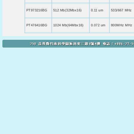
PT973216BG
512 Mb(32Mbx16)
0.11 um
533/667 MHz
PT476416BG
1024 Mb(64Mbx16)
0.072 um
800MHz MHz