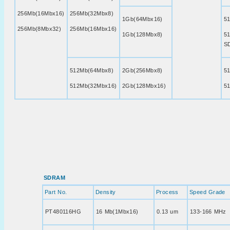
256Mb(16Mbx16)
256Mb(32Mbx8)
1Gb(64Mbx16)
5
256Mb(8Mbx32)
256Mb(16Mbx16)
1Gb(128Mbx8)
5
S
512Mb(64Mbx8)
2Gb(256Mbx8)
5
512Mb(32Mbx16)
2Gb(128Mbx16)
5
SDRAM
Part No.
Density
Process
Speed Grade
PT480116HG
16 Mb(1Mbx16)
0.13 um
133-166 MHz