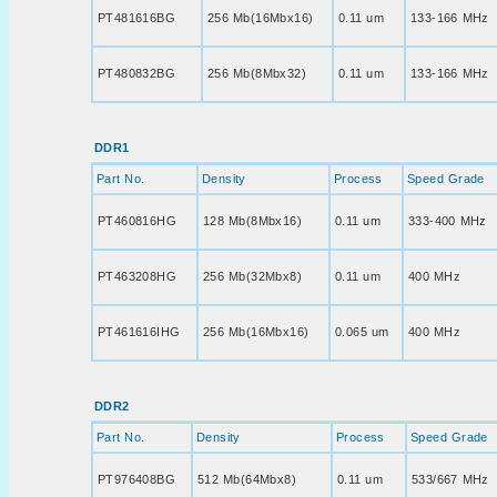
PT481616BG
256 Mb(16Mbx16)
0.11 um
133-166 MHz
PT480832BG
256 Mb(8Mbx32)
0.11 um
133-166 MHz
DDR1
Part No.
Density
Process
Speed Grade
PT460816HG
128 Mb(8Mbx16)
0.11 um
333-400 MHz
PT463208HG
256 Mb(32Mbx8)
0.11 um
400 MHz
PT461616IHG
256 Mb(16Mbx16)
0.065 um
400 MHz
DDR2
Part No.
Density
Process
Speed Grade
PT976408BG
512 Mb(64Mbx8)
0.11 um
533/667 MHz