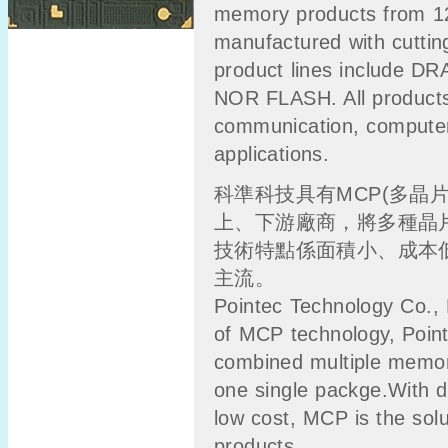
memory products from 12
manufactured with cuttin
product lines include D
NOR FLASH. All products
communication, compute
applications.
科準科技具有MCP(多晶
上、下游廠商，將多種晶片
技術特點係面積小、成本
主流。
Pointec Technology Co., L
of MCP technology, Poin
combined multiple memor
one single packge.With d
low cost, MCP is the sol
products.